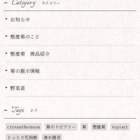
Category
カテゴリー
お知らせ
懸崖菊のこと
懸崖菊 商品紹介
菊の展示情報
野菜苗
Tags
タグ
crysanthemum
菊のトピアリー
菊
懸崖菊
topiary
とっとり花回廊
清水園芸